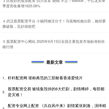
​比较好的股票配资 四川首富“烧钱”不止！688506，千亿龙头单
3
季度营收暴增1625.08%
​武汉股票配资平台 小杨阿姨没分寸！马筱梅给她台阶，她却要
4
撕破脸，见好就收吧
​股票配资中心网站 2025年9月13日全国主要批发市场标准粉价
5
格行情
最新文章
杆杆配资网 堪称典范的三部耐看香港爱情片
1、
股票配资交易 被续集毁掉的6大烂剧，剧情稀碎，每部都
2、
是灾难！
配资专业网上配资 《兵自风中来》剧情紧张刺激，演绎精
3、