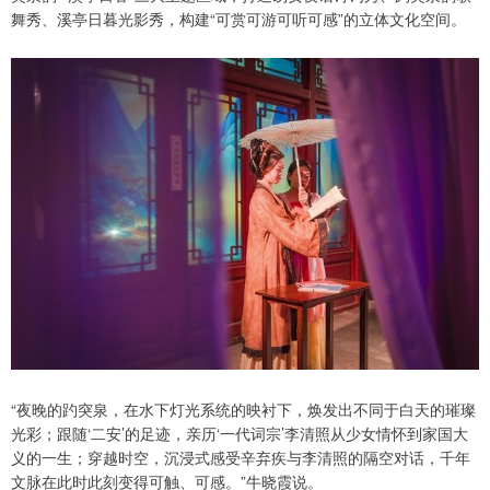
舞秀、溪亭日暮光影秀，构建“可赏可游可听可感”的立体文化空间。
“夜晚的趵突泉，在水下灯光系统的映衬下，焕发出不同于白天的璀璨
光彩；跟随‘二安’的足迹，亲历‘一代词宗’李清照从少女情怀到家国大
义的一生；穿越时空，沉浸式感受辛弃疾与李清照的隔空对话，千年
文脉在此时此刻变得可触、可感。”牛晓霞说。