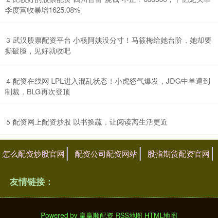
季度营收暴增1625.08%
​武汉股票配资平台 小杨阿姨没分寸！马筱梅给她台阶，她却要
3
撕破脸，见好就收吧
​配资在线网 LPL进入混乱状态！小虎怒气爆发，JDG中单遭到
4
制裁，BLG再次登顶
​配资网上配资炒股 以书换蔬，让阅读离生活更近
5
怎么配资炒股官网
配资公司配资网站
股指期货配资官网
友情链接：
Powered by
赢赢顺配资
RSS地图
HTML地图