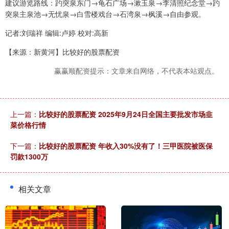
建议游览路线：趵突泉东门→龟石广场→漱玉泉→李清照纪念堂→趵
突泉主泉池→无忧泉→白雪楼戏台→石湾泉→枫溪→自由参观。
记者:刘瑞祥 编辑:卢婷 校对:高新
【来源：新黄河】比较好的股票配资
赢赢顺配资提示：文章来自网络，不代表本站观点。
上一篇：
比较好的股票配资 2025年9月24日全国主要批发市场韭
菜价格行情
下一篇：
比较好的股票配资 年收入30%没有了！三甲医院被医保
罚款1300万
相关文章