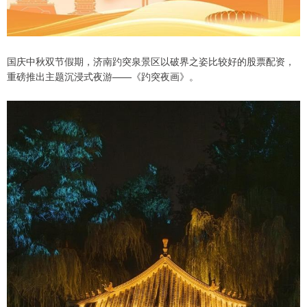
国庆中秋双节假期，济南趵突泉景区以破界之姿比较好的股票配资，
重磅推出主题沉浸式夜游——《趵突夜画》。