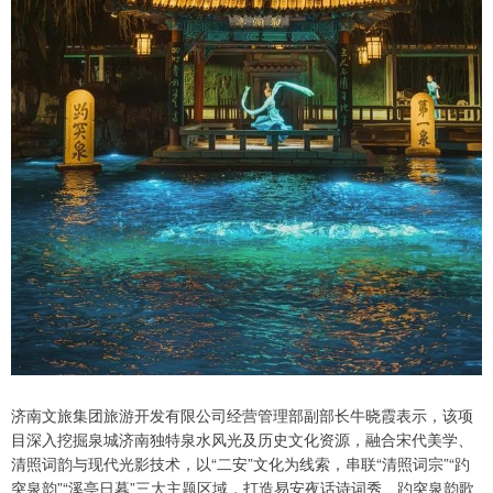
济南文旅集团旅游开发有限公司经营管理部副部长牛晓霞表示，该项
目深入挖掘泉城济南独特泉水风光及历史文化资源，融合宋代美学、
清照词韵与现代光影技术，以“二安”文化为线索，串联“清照词宗”“趵
突泉韵”“溪亭日暮”三大主题区域，打造易安夜话诗词秀、趵突泉韵歌