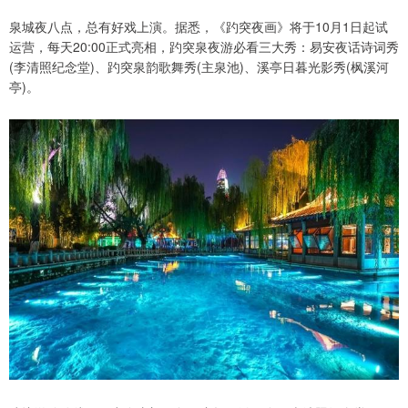
泉城夜八点，总有好戏上演。据悉，《趵突夜画》将于10月1日起试
运营，每天20:00正式亮相，趵突泉夜游必看三大秀：易安夜话诗词秀
(李清照纪念堂)、趵突泉韵歌舞秀(主泉池)、溪亭日暮光影秀(枫溪河
亭)。