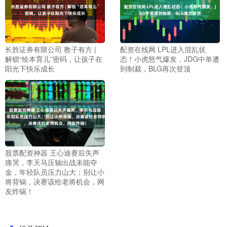
长胜证券有限公司 教子有方 |
配资在线网 LPL进入混乱状
解锁“绘本育儿”密码，让孩子在
态！小虎怒气爆发，JDG中单遭
阳光下快乐成长
到制裁，BLG再次登顶
股票配资神器 王心迪赛后失声
痛哭，李天马压轴出战未能夺
金，年轻队员压力山大；别让小
将背锅，决赛该给老将机会，网
友炸锅！